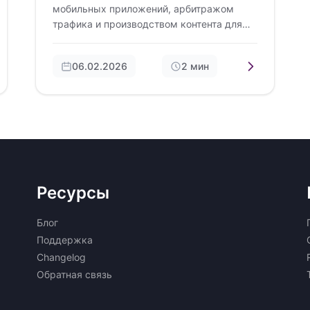
мобильных приложений, арбитражом
трафика и производством контента для
видеохостингов. И поэтому отлично
понимаем, насколько…
06.02.2026
2 мин
Ресурсы
Блог
Поддержка
Changelog
Обратная связь