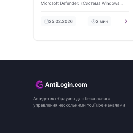
Microsoft Defender: «Система Windows
защитила ваш компьютер». Почему это
происходит? Это…
25.02.2026
2 мин
AntiLogin.com
Антидетект-браузер для безопасного
управления несколькими YouTube-каналами