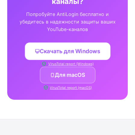
каналы?
Попробуйте AntiLogin бесплатно и
убедитесь в надежности защиты ваших
YouTube-каналов
Скачать для Windows
VirusTotal report (Windows)
Для macOS
VirusTotal report (macOS)