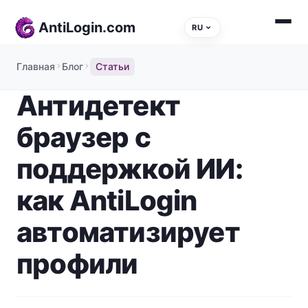
Skip to content
AntiLogin.com
RU
Главная
Блог
Статьи
Антидетект
браузер с
поддержкой ИИ:
как AntiLogin
автоматизирует
профили